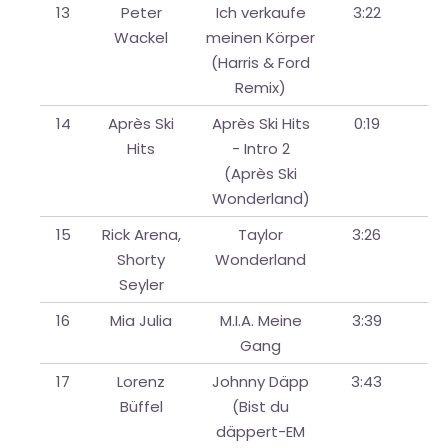
13
Peter
Ich verkaufe
3:22
Wackel
meinen Körper
(Harris & Ford
Remix)
14
Après Ski
Après Ski Hits
0:19
Hits
- Intro 2
(Après Ski
Wonderland)
15
Rick Arena,
Taylor
3:26
Shorty
Wonderland
Seyler
16
Mia Julia
M.I.A. Meine
3:39
Gang
17
Lorenz
Johnny Däpp
3:43
Büffel
(Bist du
däppert-EM