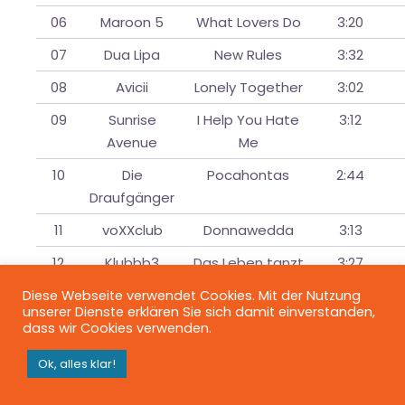
06
Maroon 5
What Lovers Do
3:20
07
Dua Lipa
New Rules
3:32
08
Avicii
Lonely Together
3:02
09
Sunrise
I Help You Hate
3:12
Avenue
Me
10
Die
Pocahontas
2:44
Draufgänger
11
voXXclub
Donnawedda
3:13
12
Klubbb3
Das Leben tanzt
3:27
Sirtaki
Diese Webseite verwendet Cookies. Mit der Nutzung
unserer Dienste erklären Sie sich damit einverstanden,
13
Après Ski
Après Ski Hits -
0:20
dass wir Cookies verwenden.
Hits
Intro 4 (Ich find
Schlager toll)
Ok, alles klar!
14
Ben Zucker
Was für eine
3:24