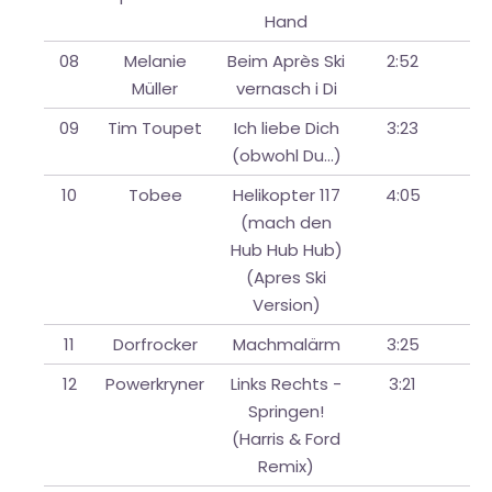
Hand
08
Melanie
Beim Après Ski
2:52
Müller
vernasch i Di
09
Tim Toupet
Ich liebe Dich
3:23
(obwohl Du...)
10
Tobee
Helikopter 117
4:05
(mach den
Hub Hub Hub)
(Apres Ski
Version)
11
Dorfrocker
Machmalärm
3:25
12
Powerkryner
Links Rechts -
3:21
Springen!
(Harris & Ford
Remix)