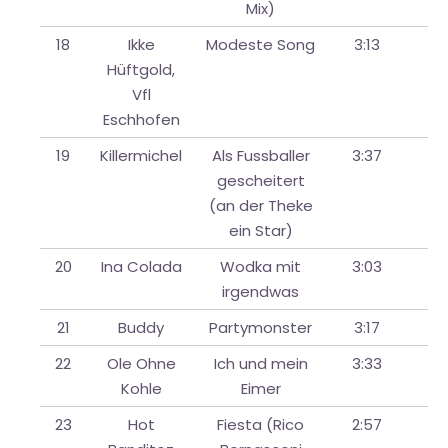
Mix)
18
Ikke
Modeste Song
3:13
Hüftgold,
Vfl
Eschhofen
19
Killermichel
Als Fussballer
3:37
gescheitert
(an der Theke
ein Star)
20
Ina Colada
Wodka mit
3:03
irgendwas
21
Buddy
Partymonster
3:17
22
Ole Ohne
Ich und mein
3:33
Kohle
Eimer
23
Hot
Fiesta (Rico
2:57