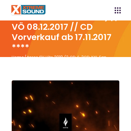
Apres Ski Hits 2018 (2 CD
& 3CD XXL Fan Edition) //
VÖ 08.12.2017 // CD
Vorverkauf ab 17.11.2017
****
Home
Apres Ski Hits 2018 (2 CD & 3CD XXL Fan
Edition) // VÖ 08.12.2017 // CD Vorverkauf ab
17.11.2017 ****