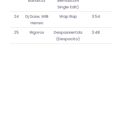
Banditoz
Bernasconi
Single Edit)
24
Dj Düse, Willi
Wap Bap
3:54
Herren
25
Rigoros
Despassiertda
3:48
(Despacito)