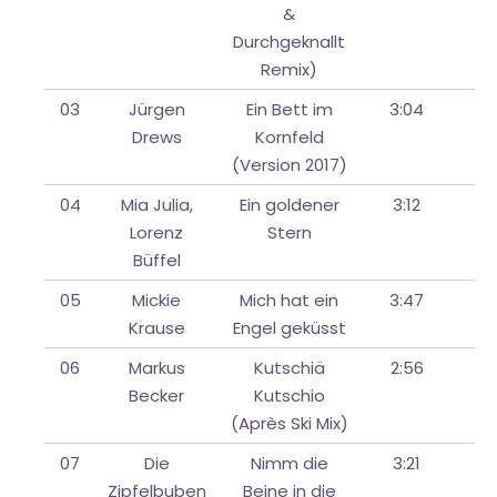
&
Durchgeknallt
Remix)
03
Jürgen
Ein Bett im
3:04
Drews
Kornfeld
(Version 2017)
04
Mia Julia,
Ein goldener
3:12
Lorenz
Stern
Büffel
05
Mickie
Mich hat ein
3:47
Krause
Engel geküsst
06
Markus
Kutschiä
2:56
Becker
Kutschio
(Après Ski Mix)
07
Die
Nimm die
3:21
Zipfelbuben
Beine in die