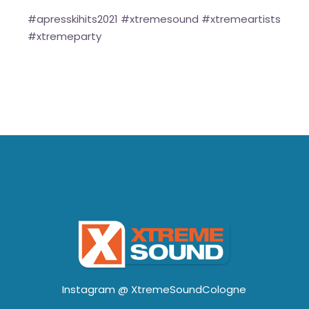
#apresskihits2021 #xtremesound #xtremeartists
#xtremeparty
Instagram @
XtremeSoundCologne