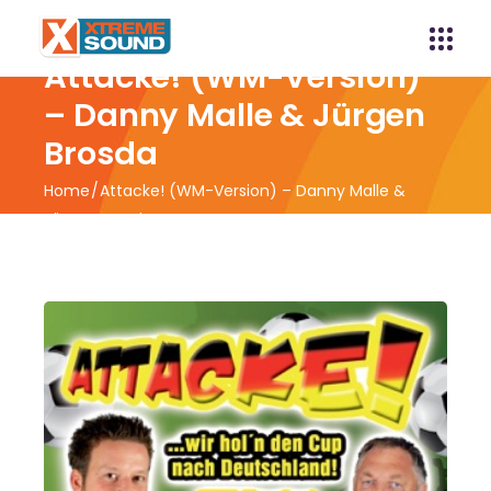
Attacke! (WM-Version)
– Danny Malle & Jürgen
Brosda
Home
Attacke! (WM-Version) – Danny Malle &
Jürgen Brosda