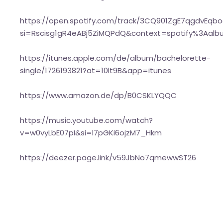
https://open.spotify.com/track/3CQ901ZgE7qgdvEqbo
si=Rscisg1gR4eABj5ZiMQPdQ&context=spotify%3Aalb
https://itunes.apple.com/de/album/bachelorette-
single/1726193821?at=10lt9B&app=itunes
https://www.amazon.de/dp/B0CSKLYQQC
https://music.youtube.com/watch?
v=w0vyLbE07pI&si=l7pGKi6ojzM7_Hkm
https://deezer.page.link/v59JbNo7qmewwST26