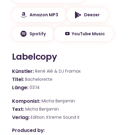
Amazon MP3
Deezer
Spotify
YouTube Music
Labelcopy
Künstler
René Alé & DJ Framax
Titel
Bachelorette
Länge
03:14
Komponist
Micha Benjamin
Text
Micha Benjamin
Verlag
Edition Xtreme Sound II
Produced by: