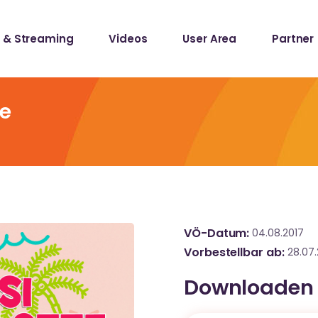
 & Streaming
Videos
User Area
Partner
lists
ecords
te
lists
ecords
VÖ-Datum
04.08.2017
Vorbestellbar ab
28.07.
Downloaden