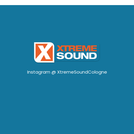
Instagram @
XtremeSoundCologne