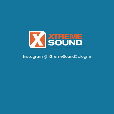
Instagram @
XtremeSoundCologne