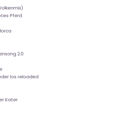
(Wolkenmix)
otes Pferd
lorca
tensong 2.0
he
ieder los reloaded
er Kater