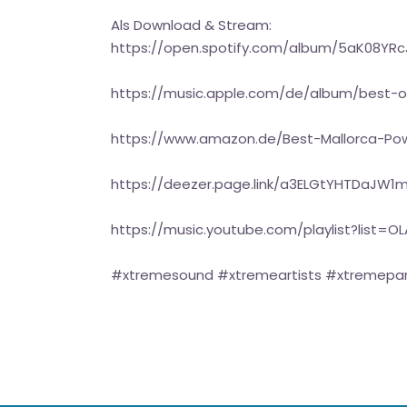
Als Download & Stream:
https://open.spotify.com/album/5aK08
https://music.apple.com/de/album/best-
https://www.amazon.de/Best-Mallorca-P
https://deezer.page.link/a3ELGtYHTDaJW1
https://music.youtube.com/playlist?lis
#xtremesound #xtremeartists #xtremepar