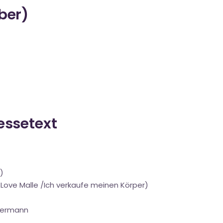
über)
ressetext
)
I Love Malle /Ich verkaufe meinen Körper)
llermann