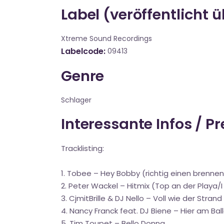
Label (veröffentlicht 
Xtreme Sound Recordings
Labelcode
09413
Genre
Schlager
Interessante Infos / P
Tracklisting:
1. Tobee – Hey Bobby (richtig einen brennen
2. Peter Wackel – Hitmix (Top an der Playa/
3. CjmitBrille & DJ Nello – Voll wie der Strand
4. Nancy Franck feat. DJ Biene – Hier am Ba
5. Tim Toupet – Bello Donna