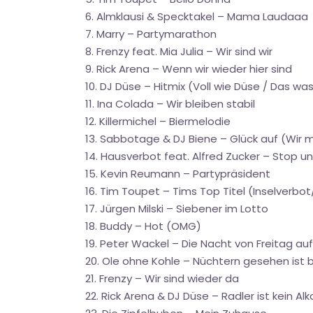
6. Almklausi & Specktakel – Mama Laudaaa
7. Marry – Partymarathon
8. Frenzy feat. Mia Julia – Wir sind wir
9. Rick Arena – Wenn wir wieder hier sind
10. DJ Düse – Hitmix (Voll wie Düse / Das wa
11. Ina Colada – Wir bleiben stabil
12. Killermichel – Biermelodie
13. Sabbotage & DJ Biene – Glück auf (Wir 
14. Hausverbot feat. Alfred Zucker – Stop u
15. Kevin Reumann – Partypräsident
16. Tim Toupet – Tims Top Titel (Inselverbot
17. Jürgen Milski – Siebener im Lotto
18. Buddy – Hot (OMG)
19. Peter Wackel – Die Nacht von Freitag a
20. Ole ohne Kohle – Nüchtern gesehen ist 
21. Frenzy – Wir sind wieder da
22. Rick Arena & DJ Düse – Radler ist kein Alk