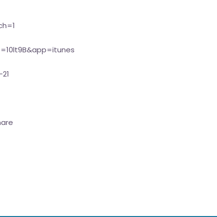
ch=1
t=10lt9B&app=itunes
-21
hare