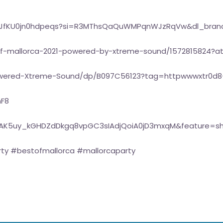
YRcJfKU0jn0hdpeqs?si=R3MThsQaQuWMPqnWJzRqVw&dl_bran
of-mallorca-2021-powered-by-xtreme-sound/1572815824?a
owered-Xtreme-Sound/dp/B097C56123?tag=httpwwwxtr0d8
mF8
t=OLAK5uy_kGHDZdDkgq8vpGC3sIAdjQoiA0jD3mxqM&feature=s
ty #bestofmallorca #mallorcaparty