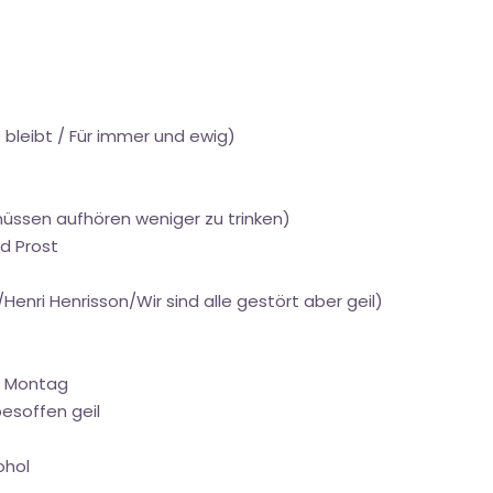
s bleibt / Für immer und ewig)
müssen aufhören weniger zu trinken)
nd Prost
/Henri Henrisson/Wir sind alle gestört aber geil)
uf Montag
besoffen geil
ohol