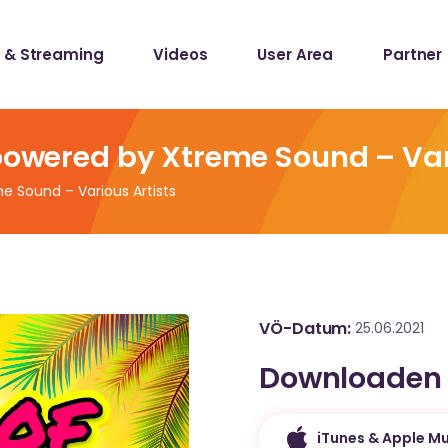
 & Streaming
Videos
User Area
Partner
lists
ecords
 powered by Xtreme Sound – Var
e Sound – Various Artists
lists
ecords
VÖ-Datum
25.06.2021
Downloaden
iTunes & Apple Mu