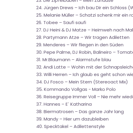
23. Die Zipfelbuben – Mein Zuhause
24. Jürgen Drews – Ich bau Dir ein Schloss 
25. Melanie Müller – Schatzi schenk mir ein r
26. Tobee – Saufi saufi
27. DJ Heini & DJ Matze – Heimweh nach Mal
28. Partymann Atze – Wir tragen Adiletten
29. Menderes – Wir fliegen in den Süden
30. Pepe Palme, DJ Robin, Balineiro – Toma
31. Mr.Blaumann – Alarmstufe blau
32. Andi Latte – Wohin mit der Schnapsleic
33. Willi Herren – Ich glaub es geht schon w
34. DJ Fosco – Mein Stern (Stereoact Mix)
35. Kommando Vollgas - Marko Polo
36. Reisegruppe Immer Voll – Nie mehr wied
37. Hannes – E` Katharina
38. Biermatrosen – Das ganze Jahr lang
39. Mandy – Hier um dazubleiben
40. Specktakel – Adilettenstyle