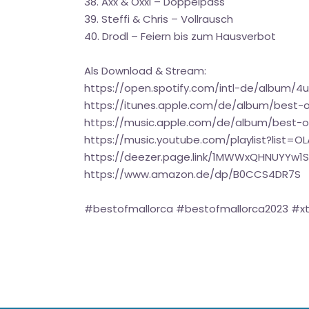
38. Axx & Oxxi – Doppelpass
39. Steffi & Chris – Vollrausch
40. Drodl – Feiern bis zum Hausverbot
Als Download & Stream:
https://open.spotify.com/intl-de/album
https://itunes.apple.com/de/album/best
https://music.apple.com/de/album/best-
https://music.youtube.com/playlist?list
https://deezer.page.link/1MWWxQHNUYYw1
https://www.amazon.de/dp/B0CCS4DR7S
#bestofmallorca #bestofmallorca2023 #x