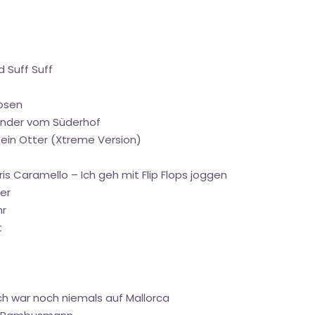
 Suff Suff
Rosen
Kinder vom Süderhof
 ein Otter (Xtreme Version)
is Caramello – Ich geh mit Flip Flops joggen
er
hr
t
 Ich war noch niemals auf Mallorca