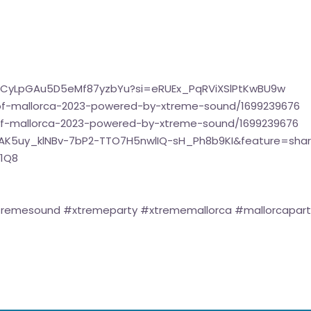
/4uCyLpGAu5D5eMf87yzbYu?si=eRUEx_PqRViXSlPtKwBU9w
-of-mallorca-2023-powered-by-xtreme-sound/1699239676
of-mallorca-2023-powered-by-xtreme-sound/1699239676
=OLAK5uy_klNBv-7bP2-TTO7H5nwlIQ-sH_Ph8b9KI&feature=sha
S1Q8
tremesound #xtremeparty #xtrememallorca #mallorcapart