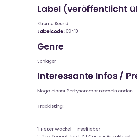
Label (veröffentlicht 
Xtreme Sound
Labelcode
09413
Genre
Schlager
Interessante Infos / P
Möge dieser Partysommer niemals enden
Tracklisting:
1. Peter Wackel – Inselfieber
2. Tim Toupet feat. DJ Cashi – Bieraktivist