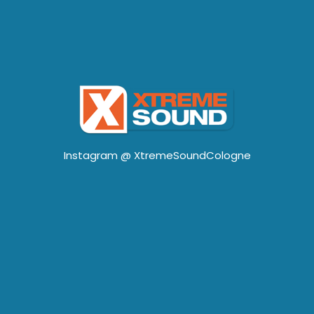
Instagram @
XtremeSoundCologne