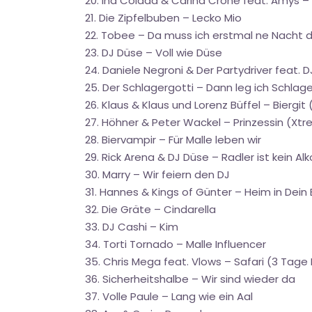
20. Ina Colada & Carina Crone feat. Amys
21. Die Zipfelbuben – Lecko Mio
22. Tobee – Da muss ich erstmal ne Nacht 
23. DJ Düse – Voll wie Düse
24. Daniele Negroni & Der Partydriver feat.
25. Der Schlagergotti – Dann leg ich Schlage
26. Klaus & Klaus und Lorenz Büffel – Biergit
27. Höhner & Peter Wackel – Prinzessin (Xt
28. Biervampir – Für Malle leben wir
29. Rick Arena & DJ Düse – Radler ist kein Alk
30. Marry – Wir feiern den DJ
31. Hannes & Kings of Günter – Heim in Dein
32. Die Gräte – Cindarella
33. DJ Cashi – Kim
34. Torti Tornado – Malle Influencer
35. Chris Mega feat. Vlows – Safari (3 Tage 
36. Sicherheitshalbe – Wir sind wieder da
37. Volle Paule – Lang wie ein Aal