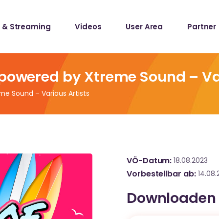
 & Streaming
Videos
User Area
Partner
lists
ecords
 powered by Xtreme Sound – Va
me Sound – Various Artists
lists
ecords
VÖ-Datum
18.08.2023
Vorbestellbar ab
14.08.
Downloaden