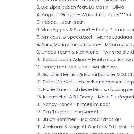
3. Die Zipfelbuben feat. DJ Cashi– Olivia
4. Kings of Günter – Was ist mit der Fi***rei
5. Tobee – Saufi saufi
6. Marc Eggers & SteveG – Party, Palmen und
7. Almklausi & Specktakel – Mama Laudaaa
8. Anna Maria Zimmermann – 1 Million rote 
9. Chaos Team & Rick Arena – Wir sind die 
10. Sabbotage x Adipol – Heute sauf ich wie
11. Frenzy feat. Mia Julia – Wir sind wir
12. Schäfer Heinrich & Manni Kanone & DJ Chr
13. Peter Wackel – Ich verkaufe meinen Körp
14. Marie Käfer – Ich liebe Dich so fucking se
15. Killermichel & DJ Domy – Malle Du Magne
16. Nancy Franck – Kirmes im Kopf
17. Tim Toupet – Inselverbot
18. Julian Sommer – Mallorca Fanatiker
19. Almklausi & Kings of Günter & DJ Heini –