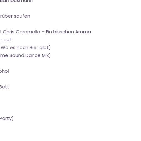
 – Bambusmann
drüber saufen
 DJ Chris Caramello – Ein bisschen Aroma
r auf
 (Wo es noch Bier gibt)
reme Sound Dance Mix)
ohol
 Bett
Party)