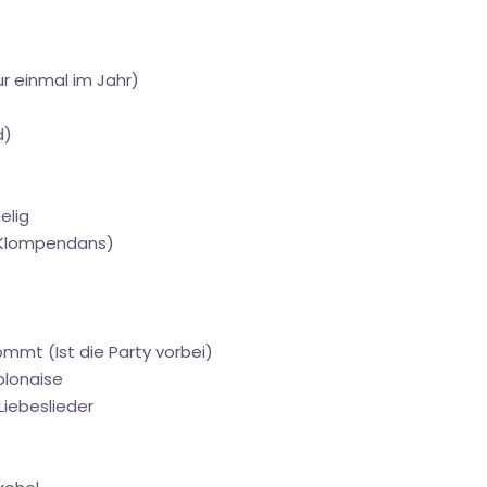
ur einmal im Jahr)
d)
elig
 (Klompendans)
mmt (Ist die Party vorbei)
olonaise
Liebeslieder