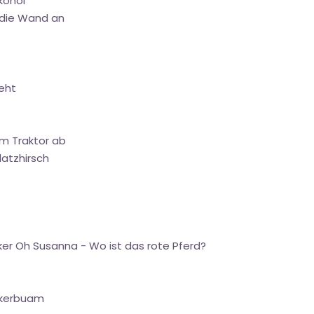
lkohol
s die Wand an
ieht
em Traktor ab
latzhirsch
ker Oh Susanna - Wo ist das rote Pferd?
ckerbuam