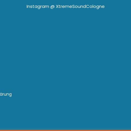
Instagram @
XtremeSoundCologne
lärung