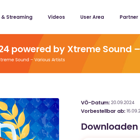
 & Streaming
Videos
User Area
Partner
lists
ecords
024 powered by Xtreme Sound – 
treme Sound – Various Artists
lists
ecords
VÖ-Datum
20.09.2024
Vorbestellbar ab
16.09.
Downloaden