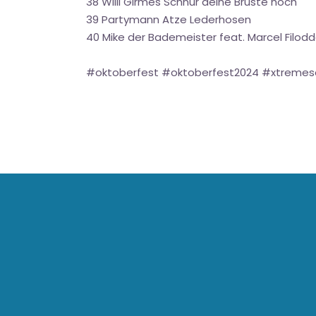
38 Willi Girmes Schnür deine Brüste hoch
39 Partymann Atze Lederhosen
40 Mike der Bademeister feat. Marcel Filo
#oktoberfest #oktoberfest2024 #xtreme