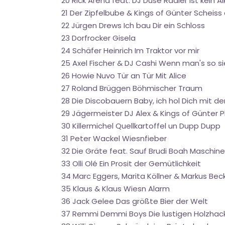
20 Rick Arena feat. DJ Düse Radler ist kein A
21 Der Zipfelbube & Kings of Günter Scheis
22 Jürgen Drews Ich bau Dir ein Schloss
23 Dorfrocker Gisela
24 Schäfer Heinrich Im Traktor vor mir
25 Axel Fischer & DJ Cashi Wenn man's so s
26 Howie Nuvo Tür an Tür Mit Alice
27 Roland Brüggen Böhmischer Traum
28 Die Discobauern Baby, ich hol Dich mit d
29 Jägermeister DJ Alex & Kings of Günter P
30 Killermichel Quellkartoffel un Dupp Dupp
31 Peter Wackel Wiesnfieber
32 Die Gräte feat. Sauf Brudi Boah Maschine
33 Olli Olé Ein Prosit der Gemütlichkeit
34 Marc Eggers, Marita Köllner & Markus Bec
35 Klaus & Klaus Wiesn Alarm
36 Jack Gelee Das größte Bier der Welt
37 Remmi Demmi Boys Die lustigen Holzha