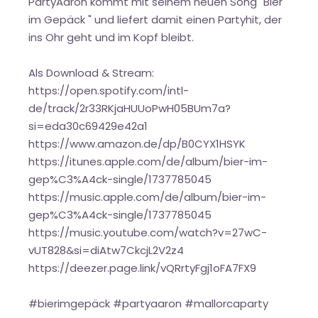
PartyAaron kommt mit seinem neuen Song "Bier
im Gepäck " und liefert damit einen Partyhit, der
ins Ohr geht und im Kopf bleibt.
Als Download & Stream:
https://open.spotify.com/intl-
de/track/2r33RKjaHUUoPwH05BUm7a?
si=eda30c69429e42a1
https://www.amazon.de/dp/B0CYX1HSYK
https://itunes.apple.com/de/album/bier-im-
gep%C3%A4ck-single/1737785045
https://music.apple.com/de/album/bier-im-
gep%C3%A4ck-single/1737785045
https://music.youtube.com/watch?v=27wC-
vUT828&si=diAtw7CkcjL2V2z4
https://deezer.page.link/vQRrtyFgj1oFA7FX9
#bierimgepäck #partyaaron #mallorcaparty