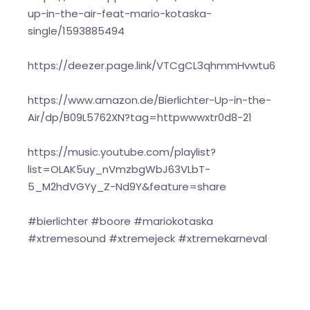
up-in-the-air-feat-mario-kotaska-
single/1593885494
https://deezer.page.link/VTCgCL3qhmmHvwtu6
https://www.amazon.de/Bierlichter-Up-in-the-
Air/dp/B09L5762XN?tag=httpwwwxtr0d8-21
https://music.youtube.com/playlist?
list=OLAK5uy_nVmzbgWbJ63VLbT-
5_M2hdVGYy_Z-Nd9Y&feature=share
#bierlichter #boore #mariokotaska
#xtremesound #xtremejeck #xtremekarneval