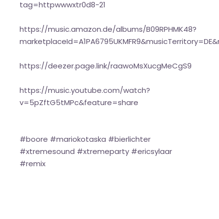
tag=httpwwwxtr0d8-21
https://music.amazon.de/albums/B09RPHMK48?
marketplaceId=A1PA6795UKMFR9&musicTerritory=D
https://deezer.page.link/raawoMsXucgMeCgS9
https://music.youtube.com/watch?
v=5pZftG5tMPc&feature=share
#boore #mariokotaska #bierlichter
#xtremesound #xtremeparty #ericsylaar
#remix