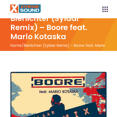
Bierlichter (Sylaar
Remix) – Boore feat.
Mario Kotaska
Home
Bierlichter (Sylaar Remix) – Boore feat. Mario
Kotaska