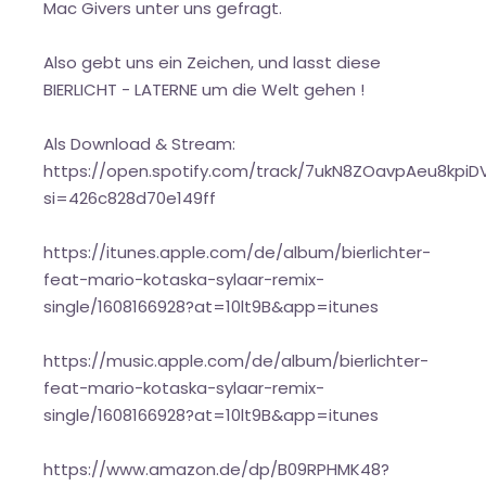
Mac Givers unter uns gefragt.
Also gebt uns ein Zeichen, und lasst diese
BIERLICHT - LATERNE um die Welt gehen !
Als Download & Stream:
https://open.spotify.com/track/7ukN8ZOavpAeu8kpiDV
si=426c828d70e149ff
https://itunes.apple.com/de/album/bierlichter-
feat-mario-kotaska-sylaar-remix-
single/1608166928?at=10lt9B&app=itunes
https://music.apple.com/de/album/bierlichter-
feat-mario-kotaska-sylaar-remix-
single/1608166928?at=10lt9B&app=itunes
https://www.amazon.de/dp/B09RPHMK48?