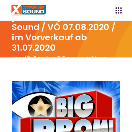
Big Promi Hits 2020
powered by Xtreme
Sound / VÖ 07.08.2020 /
im Vorverkauf ab
31.07.2020
Home
Big Promi Hits 2020 powered by Xtreme
Sound / VÖ 07.08.2020 / im Vorverkauf ab
31.07.2020