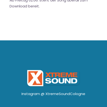
Ab Freitag 02.06. steht der Song überall zum
Download bereit.
Instagram @
XtremeSoundCologne