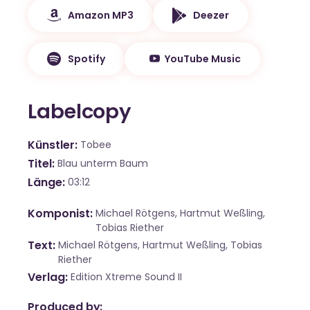
Amazon MP3
Deezer
Spotify
YouTube Music
Labelcopy
Künstler
Tobee
Titel
Blau unterm Baum
Länge
03:12
Komponist
Michael Rötgens, Hartmut Weßling,
Tobias Riether
Text
Michael Rötgens, Hartmut Weßling, Tobias
Riether
Verlag
Edition Xtreme Sound II
Produced by: