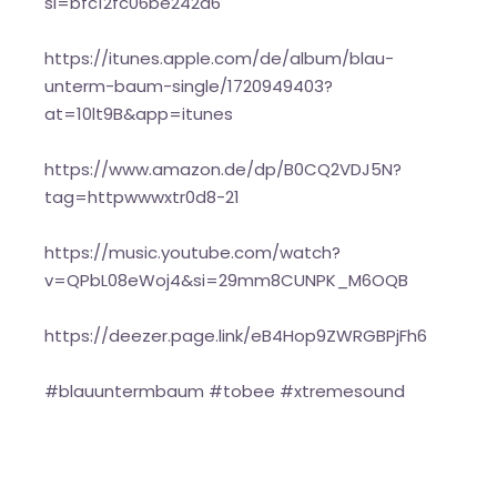
si=bfc12fc06be242d6
https://itunes.apple.com/de/album/blau-
unterm-baum-single/1720949403?
at=10lt9B&app=itunes
https://www.amazon.de/dp/B0CQ2VDJ5N?
tag=httpwwwxtr0d8-21
https://music.youtube.com/watch?
v=QPbL08eWoj4&si=29mm8CUNPK_M6OQB
https://deezer.page.link/eB4Hop9ZWRGBPjFh6
#blauuntermbaum #tobee #xtremesound