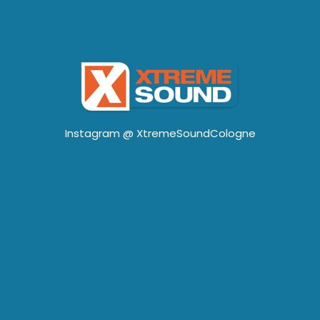
Instagram @
XtremeSoundCologne