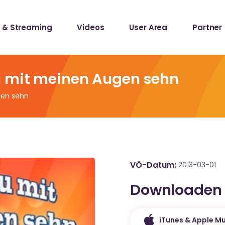
 & Streaming
Videos
User Area
Partner
lists
ecords
u mit meinen Augen sehn
gen sehn
lists
ecords
VÖ-Datum
2013-03-01
Downloaden
iTunes & Apple Mu