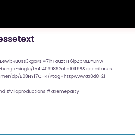
ressetext
UEewlbRuUss3kga?si=7lhTauztTF6lpZpMLBYDNw
-bunga-single/1541403986?at=10lt9B&app=itunes
mmer/dp/B08NY17QH4/?tag=httpwwwxtr0d8-21
 #villaproductions #xtremeparty