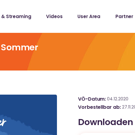
 & Streaming
Videos
User Area
Partner
lists
ecords
n Sommer
lists
ecords
VÖ-Datum
04.12.2020
Vorbestellbar ab
27.11.
Downloaden