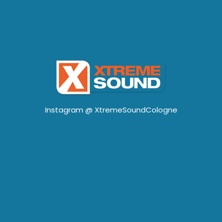
Instagram @
XtremeSoundCologne