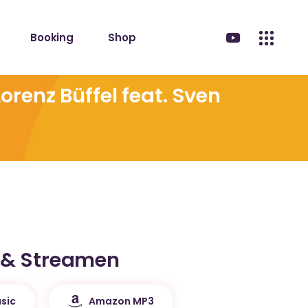
Booking
Shop
orenz Büffel feat. Sven
 & Streamen
sic
Amazon MP3