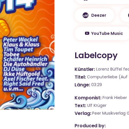
Deezer
YouTube Music
Labelcopy
Künstler
Lorenz Büffel fea
Titel
Computerliebe (Auf St
Länge
03:29
Komponist
Frank Hieber
Text
Ulf Krüger
Verlag
Peer Musikverlag
Produced by: