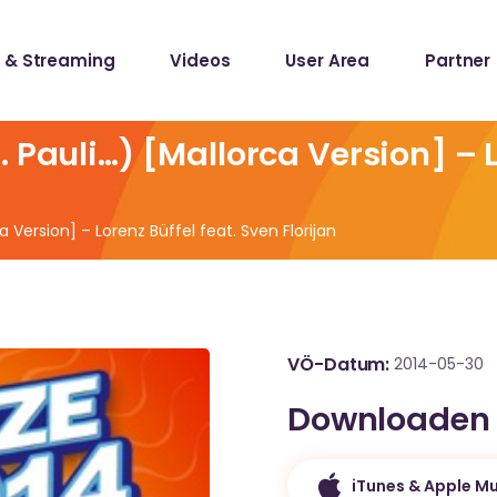
 & Streaming
Videos
User Area
Partner
lists
ecords
 Pauli…) [Mallorca Version] – L
lists
 Version] – Lorenz Büffel feat. Sven Florijan
ecords
VÖ-Datum
2014-05-30
Downloaden
iTunes & Apple Mu