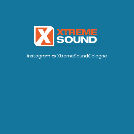
Instagram @
XtremeSoundCologne