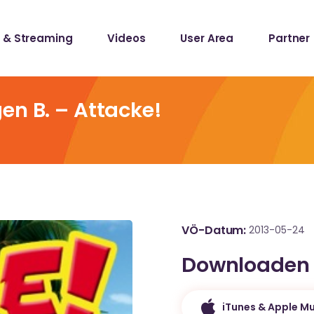
 & Streaming
Videos
User Area
Partner
lists
ecords
en B. – Attacke!
lists
ecords
VÖ-Datum
2013-05-24
Downloaden
iTunes & Apple Mu