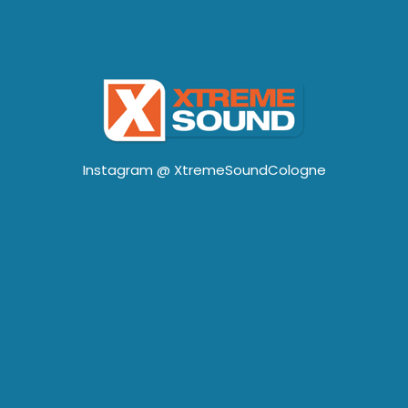
Instagram @
XtremeSoundCologne