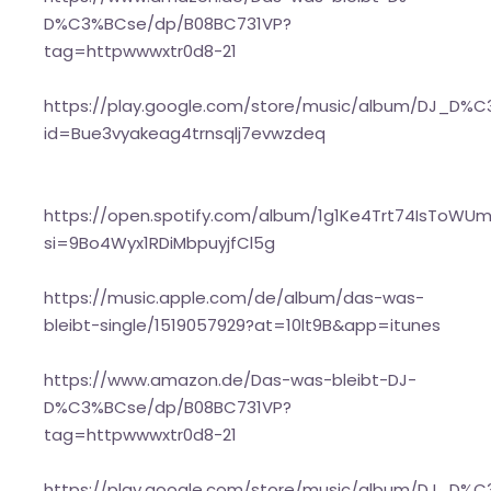
D%C3%BCse/dp/B08BC731VP?
tag=httpwwwxtr0d8-21
https://play.google.com/store/music/album/DJ_D%
id=Bue3vyakeag4trnsqlj7evwzdeq
https://open.spotify.com/album/1g1Ke4Trt74IsToW
si=9Bo4Wyx1RDiMbpuyjfCl5g
https://music.apple.com/de/album/das-was-
bleibt-single/1519057929?at=10lt9B&app=itunes
https://www.amazon.de/Das-was-bleibt-DJ-
D%C3%BCse/dp/B08BC731VP?
tag=httpwwwxtr0d8-21
https://play.google.com/store/music/album/DJ_D%