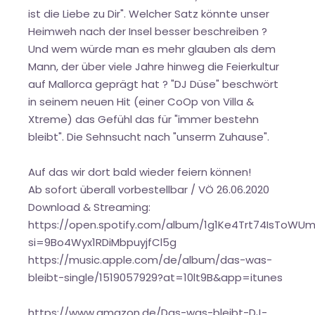
ist die Liebe zu Dir". Welcher Satz könnte unser
Heimweh nach der Insel besser beschreiben ?
Und wem würde man es mehr glauben als dem
Mann, der über viele Jahre hinweg die Feierkultur
auf Mallorca geprägt hat ? "DJ Düse" beschwört
in seinem neuen Hit (einer CoOp von Villa &
Xtreme) das Gefühl das für "immer bestehn
bleibt". Die Sehnsucht nach "unserm Zuhause".
Auf das wir dort bald wieder feiern können!
Ab sofort überall vorbestellbar / VÖ 26.06.2020
Download & Streaming:
https://open.spotify.com/album/1g1Ke4Trt74IsToW
si=9Bo4Wyx1RDiMbpuyjfCl5g
https://music.apple.com/de/album/das-was-
bleibt-single/1519057929?at=10lt9B&app=itunes
https://www.amazon.de/Das-was-bleibt-DJ-