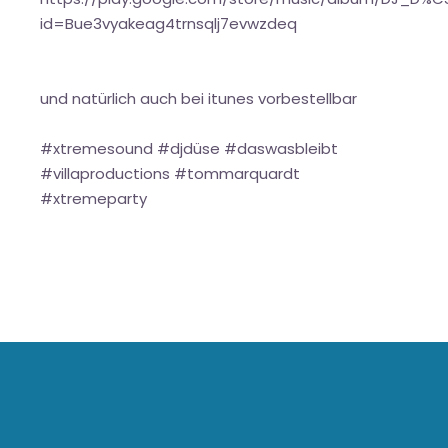
id=Bue3vyakeag4trnsqlj7evwzdeq
und natürlich auch bei itunes vorbestellbar
#xtremesound #djdüse #daswasbleibt
#villaproductions #tommarquardt
#xtremeparty