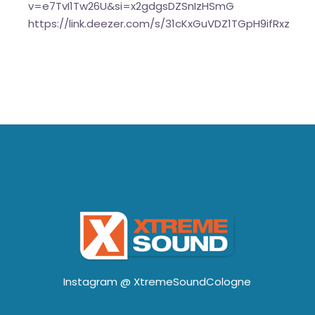
v=e7TvI1Tw26U&si=x2gdgsDZSnIzHSmG
https://link.deezer.com/s/31cKxGuVDZ1TGpH9ifRxz
Instagram @
XtremeSoundCologne