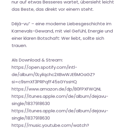
nur auf etwas Besseres wartet, übersieht leicht
das Beste, das direkt vor einem steht.
Déjà-vu“ – eine moderne Liebesgeschichte im
Karnevals-Gewand, mit viel Gefühl, Energie und
einer klaren Botschaft: Wer liebt, sollte sich
trauen.
Als Download & Stream:
https://open.spotify.com/intl-
de/album/0Lyilqchc2XBwWJE6MOaGZ?
si=c9smXf3PRPqfF45sGYssHQ
https://www.amazon.de/dp/B0FPXFWQNL
https://itunes.apple.com/de/album/dejavu-
single/1837918630
https://itunes.apple.com/de/album/dejavu-
single/1837918630
https://music.youtube.com/watch?