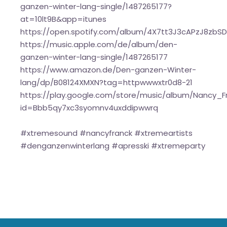
ganzen-winter-lang-single/1487265177?
at=10lt9B&app=itunes
https://open.spotify.com/album/4X7tt3J3cAPzJ8zbS
https://music.apple.com/de/album/den-
ganzen-winter-lang-single/1487265177
https://www.amazon.de/Den-ganzen-Winter-
lang/dp/B08124XMXN?tag=httpwwwxtr0d8-21
https://play.google.com/store/music/album/Nancy
id=Bbb5qy7xc3syomnv4uxddipwwrq
#xtremesound #nancyfranck #xtremeartists
#denganzenwinterlang #apresski #xtremeparty