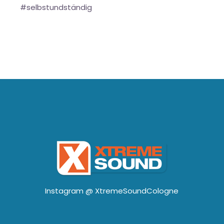
#selbstundständig
Instagram @
XtremeSoundCologne