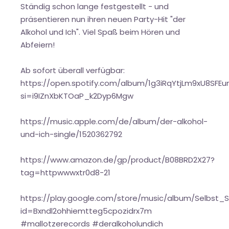
Ständig schon lange festgestellt - und
präsentieren nun ihren neuen Party-Hit "der
Alkohol und Ich". Viel Spaß beim Hören und
Abfeiern!
Ab sofort überall verfügbar:
https://open.spotify.com/album/1g3iRqYtjLm9xU8SFEun
si=i9IZnXbKTOaP_k2Dyp6Mgw
https://music.apple.com/de/album/der-alkohol-
und-ich-single/1520362792
https://www.amazon.de/gp/product/B08BRD2X27?
tag=httpwwwxtr0d8-21
https://play.google.com/store/music/album/Selbst
id=Bxndl2ohhiemtteg5cpozidrx7m
#mallotzerecords #deralkoholundich