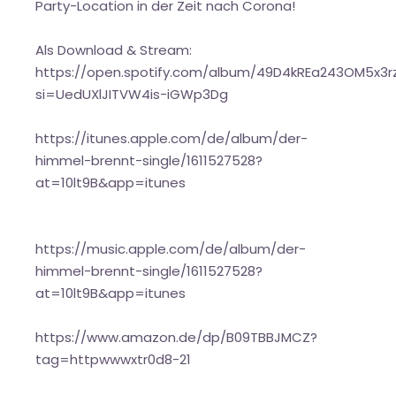
Party-Location in der Zeit nach Corona!
Als Download & Stream:
https://open.spotify.com/album/49D4kREa243OM5x3rz
si=UedUXlJITVW4is-iGWp3Dg
https://itunes.apple.com/de/album/der-
himmel-brennt-single/1611527528?
at=10lt9B&app=itunes
https://music.apple.com/de/album/der-
himmel-brennt-single/1611527528?
at=10lt9B&app=itunes
https://www.amazon.de/dp/B09TBBJMCZ?
tag=httpwwwxtr0d8-21