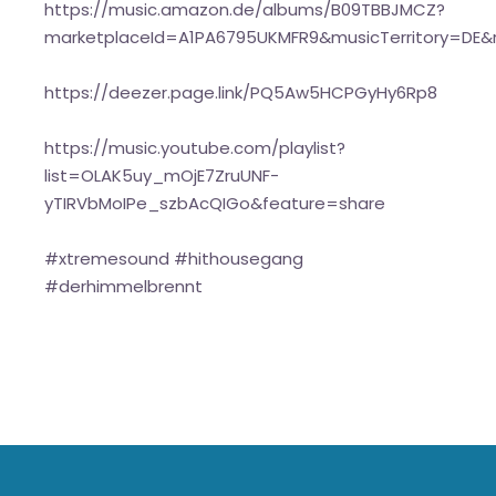
https://music.amazon.de/albums/B09TBBJMCZ?
marketplaceId=A1PA6795UKMFR9&musicTerritory=DE&
https://deezer.page.link/PQ5Aw5HCPGyHy6Rp8
https://music.youtube.com/playlist?
list=OLAK5uy_mOjE7ZruUNF-
yTIRVbMoIPe_szbAcQIGo&feature=share
#xtremesound #hithousegang
#derhimmelbrennt