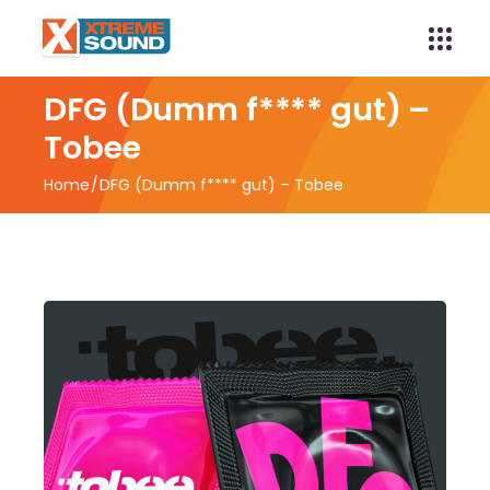
DFG (Dumm f**** gut) –
Tobee
Home
DFG (Dumm f**** gut) – Tobee