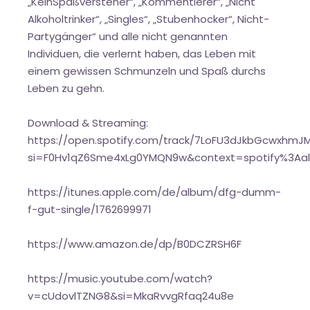
„KeinSpaßversteher“, „Kommentierer“, „Nicht
Alkoholtrinker“, „Singles“, „Stubenhocker“, Nicht-
Partygänger“ und alle nicht genannten
Individuen, die verlernt haben, das Leben mit
einem gewissen Schmunzeln und Spaß durchs
Leben zu gehn.
Download & Streaming:
https://open.spotify.com/track/7LoFU3dJkbGcwxhmJ
si=F0Hv1qZ6Sme4xLg0YMQN9w&context=spotify%3Aa
https://itunes.apple.com/de/album/dfg-dumm-
f-gut-single/1762699971
https://www.amazon.de/dp/B0DCZRSH6F
https://music.youtube.com/watch?
v=cUdovlTZNG8&si=MkaRvvgRfaq24u8e