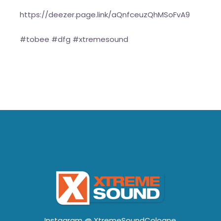
https://deezer.page.link/aQnfceuzQhMSoFvA9
#tobee #dfg #xtremesound
Instagram @
XtremeSoundCologne