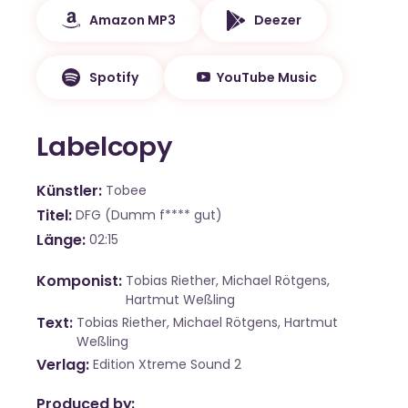
Amazon MP3
Deezer
Spotify
YouTube Music
Labelcopy
Künstler
Tobee
Titel
DFG (Dumm f**** gut)
Länge
02:15
Komponist
Tobias Riether, Michael Rötgens,
Hartmut Weßling
Text
Tobias Riether, Michael Rötgens, Hartmut
Weßling
Verlag
Edition Xtreme Sound 2
Produced by: