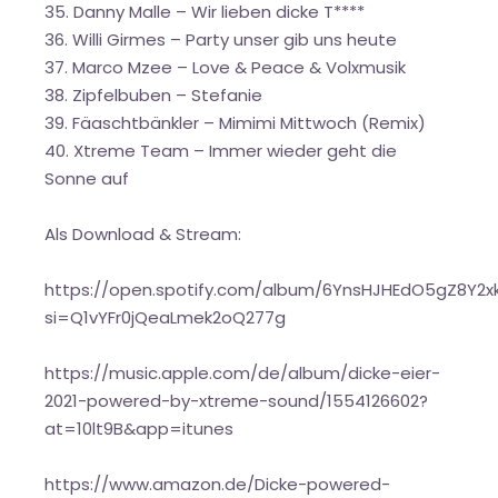
35. Danny Malle – Wir lieben dicke T****
36. Willi Girmes – Party unser gib uns heute
37. Marco Mzee – Love & Peace & Volxmusik
38. Zipfelbuben – Stefanie
39. Fäaschtbänkler – Mimimi Mittwoch (Remix)
40. Xtreme Team – Immer wieder geht die
Sonne auf
Als Download & Stream:
https://open.spotify.com/album/6YnsHJHEdO5gZ8Y2x
si=Q1vYFr0jQeaLmek2oQ277g
https://music.apple.com/de/album/dicke-eier-
2021-powered-by-xtreme-sound/1554126602?
at=10lt9B&app=itunes
https://www.amazon.de/Dicke-powered-