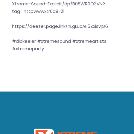
Xtreme-Sound-Explicit/dp/B08WRRQ3VN?
tag=httpwwwxtr0d8-21
https://deezer.page.link/nLgLucAF5ZxisvjG6
#dickeeier #xtremesound #xtremeartists
#xtremeparty