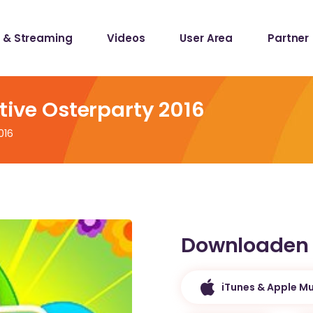
 & Streaming
Videos
User Area
Partner
lists
ecords
ative Osterparty 2016
016
lists
ecords
Downloaden
iTunes & Apple Mu