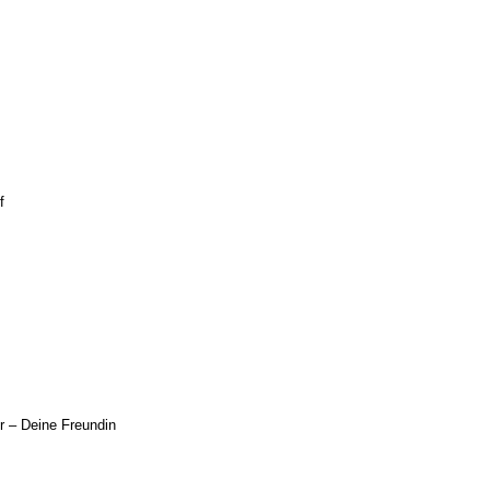
f
r
– Deine Freundin