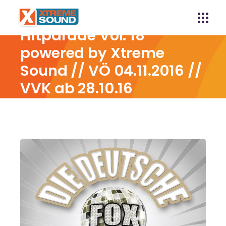
Die deutsche Fox
Hitparade Vol. 18
powered by Xtreme
Sound // VÖ 04.11.2016 //
VVK ab 28.10.16
Home
Die deutsche Fox Hitparade Vol. 18 powered
by Xtreme Sound // VÖ 04.11.2016 // VVK ab 28.10.16