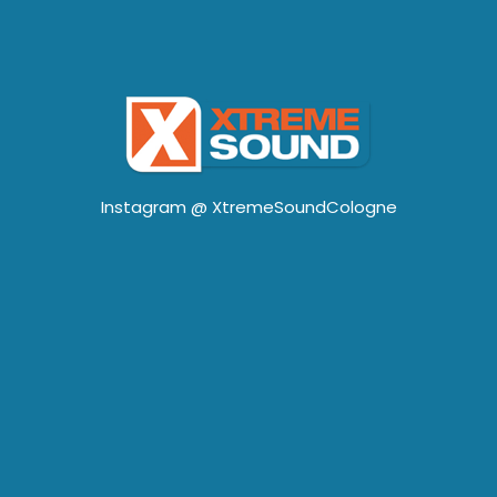
Instagram @
XtremeSoundCologne