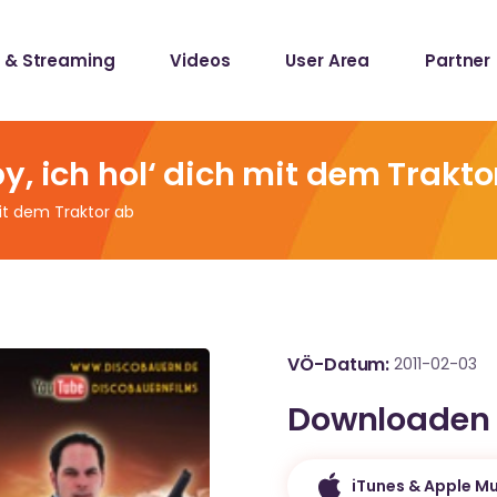
 & Streaming
Videos
User Area
Partner
lists
ecords
, ich hol‘ dich mit dem Trakto
mit dem Traktor ab
lists
ecords
VÖ-Datum
2011-02-03
Downloaden
iTunes & Apple Mu