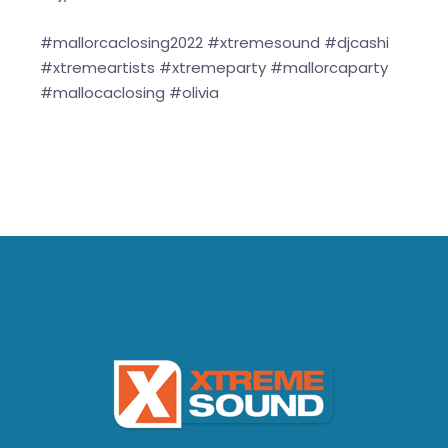
#mallorcaclosing2022 #xtremesound #djcashi
#xtremeartists #xtremeparty #mallorcaparty
#mallocaclosing #olivia