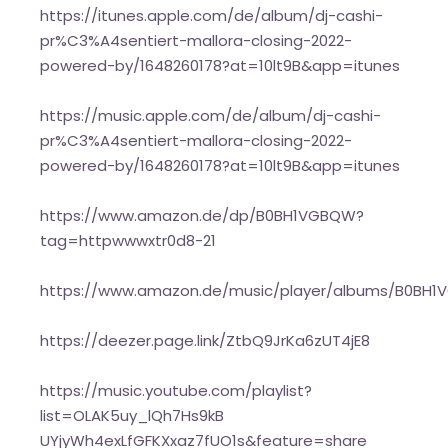
https://itunes.apple.com/de/album/dj-cashi-
pr%C3%A4sentiert-mallora-closing-2022-
powered-by/1648260178?at=10lt9B&app=itunes
https://music.apple.com/de/album/dj-cashi-
pr%C3%A4sentiert-mallora-closing-2022-
powered-by/1648260178?at=10lt9B&app=itunes
https://www.amazon.de/dp/B0BH1VGBQW?
tag=httpwwwxtr0d8-21
https://www.amazon.de/music/player/albums/B0BH
https://deezer.page.link/ZtbQ9JrKa6zUT4jE8
https://music.youtube.com/playlist?
list=OLAK5uy_lQh7Hs9kB
UYjyWh4exLfGFKXxaz7fUO1s&feature=share