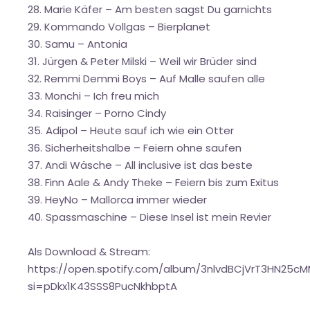
28. Marie Käfer – Am besten sagst Du garnichts
29. Kommando Vollgas – Bierplanet
30. Samu – Antonia
31. Jürgen & Peter Milski – Weil wir Brüder sind
32. Remmi Demmi Boys – Auf Malle saufen alle
33. Monchi – Ich freu mich
34. Raisinger – Porno Cindy
35. Adipol – Heute sauf ich wie ein Otter
36. Sicherheitshalbe – Feiern ohne saufen
37. Andi Wäsche – All inclusive ist das beste
38. Finn Aale & Andy Theke – Feiern bis zum Exitus
39. HeyNo – Mallorca immer wieder
40. Spassmaschine – Diese Insel ist mein Revier
Als Download & Stream:
https://open.spotify.com/album/3nlvdBCjVrT3HN25c
si=pDkx1K43SSS8PucNkhbptA