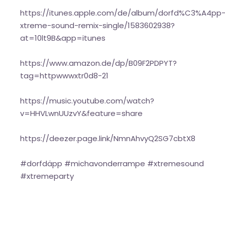
https://itunes.apple.com/de/album/dorfd%C3%A4pp
xtreme-sound-remix-single/1583602938?
at=10lt9B&app=itunes
https://www.amazon.de/dp/B09F2PDPYT?
tag=httpwwwxtr0d8-21
https://music.youtube.com/watch?
v=HHVLwnUUzvY&feature=share
https://deezer.page.link/NmnAhvyQ2SG7cbtX8
#dorfdäpp #michavonderrampe #xtremesound
#xtremeparty