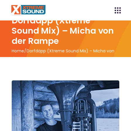
Dorfdäpp (Xtreme
Sound Mix) – Micha von
der Rampe
Home
Dorfdäpp (Xtreme Sound Mix) – Micha von
der Rampe