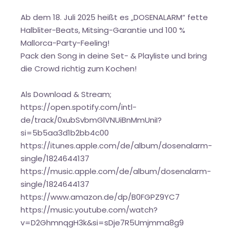
Ab dem 18. Juli 2025 heißt es „DOSENALARM“ fette
Halbliter-Beats, Mitsing-Garantie und 100 %
Mallorca-Party-Feeling!
Pack den Song in deine Set- & Playliste und bring
die Crowd richtig zum Kochen!
Als Download & Stream;
https://open.spotify.com/intl-
de/track/0xubSvbmGlVNUiBnMmUniI?
si=5b5aa3d1b2bb4c00
https://itunes.apple.com/de/album/dosenalarm-
single/1824644137
https://music.apple.com/de/album/dosenalarm-
single/1824644137
https://www.amazon.de/dp/B0FGPZ9YC7
https://music.youtube.com/watch?
v=D2GhmnqgH3k&si=sDje7R5Umjmma8g9