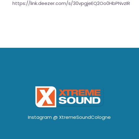
https://link.deezer.com/s/30vpgjeEQ2Oo0HbPNvzIR
Instagram @
XtremeSoundCologne