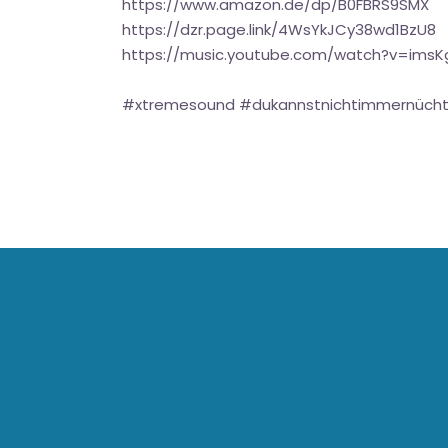
https://www.amazon.de/dp/B0FBRS9SMX
https://dzr.page.link/4WsYkJCy38wd1BzU8
https://music.youtube.com/watch?v=ims
#xtremesound #dukannstnichtimmernüchte