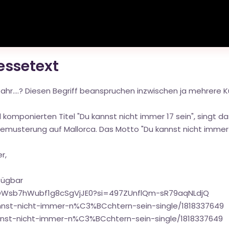
ressetext
Jahr....? Diesen Begriff beanspruchen inzwischen ja mehrere K
 komponierten Titel "Du kannst nicht immer 17 sein", singt d
emusterung auf Mallorca. Das Motto "Du kannst nicht immer 
r,
fügbar
/3OWsb7hWubf1g8cSgVjJE0?si=497ZUnflQm-sR79aqNLdjQ
nnst-nicht-immer-n%C3%BCchtern-sein-single/1818337649
nnst-nicht-immer-n%C3%BCchtern-sein-single/1818337649