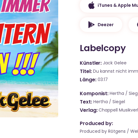
iTunes & Apple Mu
Deezer
Labelcopy
Künstler
Jack Gelee
Titel
Du kannst nicht imm
Länge
03:17
Komponist
Hertha / Sieg
Text
Hertha / Siegel
Verlag
Chappell Musikve
Produced by:
Produced by Rötgens / We