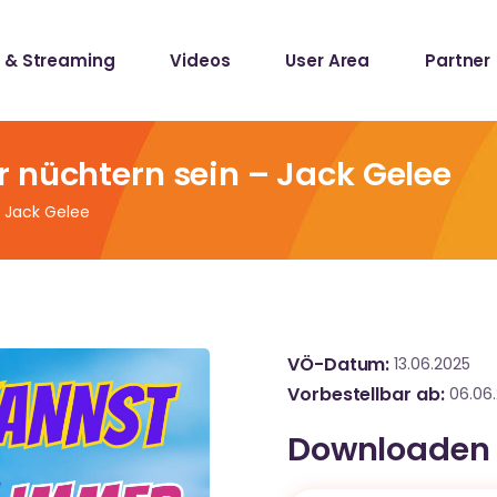
 & Streaming
Videos
User Area
Partner
lists
ecords
 nüchtern sein – Jack Gelee
 Jack Gelee
lists
ecords
VÖ-Datum
13.06.2025
Vorbestellbar ab
06.06
Downloaden