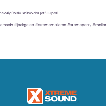
Kgev41g0&si=Sz0sWdoQvt6OJpe6
rnsein #jackgelee #xtrememallorca #xtemeparty #mallor