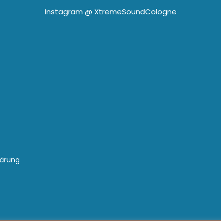
Instagram @
XtremeSoundCologne
lärung