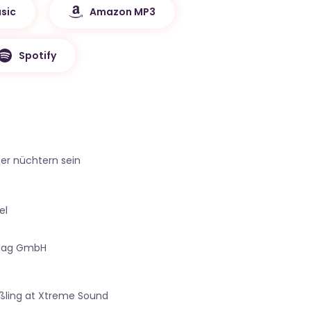
sic
Amazon MP3
Spotify
er nüchtern sein
el
rlag GmbH
ßling at Xtreme Sound