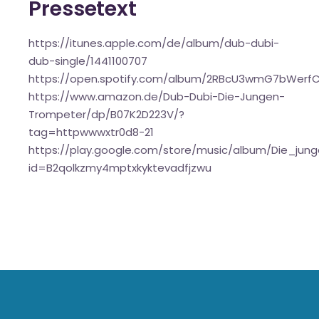
Pressetext
https://itunes.apple.com/de/album/dub-dubi-
dub-single/1441100707
https://open.spotify.com/album/2RBcU3wmG7bWerf
https://www.amazon.de/Dub-Dubi-Die-Jungen-
Trompeter/dp/B07K2D223V/?
tag=httpwwwxtr0d8-21
https://play.google.com/store/music/album/Die_j
id=B2qolkzmy4mptxkyktevadfjzwu