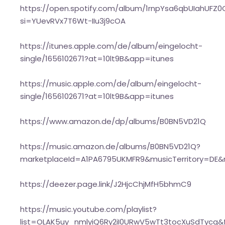
https://open.spotify.com/album/1rnpYsa6qbUIahUFZ0
si=YUevRVx7T6Wt-IIu3j9cOA
https://itunes.apple.com/de/album/eingelocht-
single/1656102671?at=10lt9B&app=itunes
https://music.apple.com/de/album/eingelocht-
single/1656102671?at=10lt9B&app=itunes
https://www.amazon.de/dp/albums/B0BN5VD21Q
https://music.amazon.de/albums/B0BN5VD21Q?
marketplaceId=A1PA6795UKMFR9&musicTerritory=DE
https://deezer.page.link/J2HjcChjMfH5bhmC9
https://music.youtube.com/playlist?
list=OLAK5uy_nmlyiQ6Ry2iI0URwV5wTt3tocXuSdTycg&