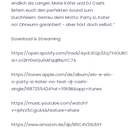
endlich da. Langer, Marie Käfer und DJ Cashi
liefern euch den perfekten Sound zum
Durchfeiern. Getreu dem Motto: Party sí, Kater
no! Ohrwurm garantiert - aber hört doch selbst.“
Download & Streaming:
https://open.spotify.com/track/4ycEJEQp3Zq7YxOURC
si=Jo2IrYDwQuGAFqqBNuYC7A
https://itunes.apple.com/de/album/elo-e-elo-
o-party-si-kater-no-feat-dj-cashi-
single/1687255424?at=10lt9B&app=itunes
https://music.youtube.com/watch?
v=iphrz5CgcA4&feature=share
https://www.amazon.de/dp/B0C4V3XL6X?