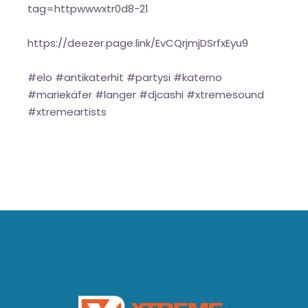
tag=httpwwwxtr0d8-21
https://deezer.page.link/EvCQrjmjDSrfxEyu9
#elo #antikaterhit #partysi #katerno
#mariekäfer #langer #djcashi #xtremesound
#xtremeartists