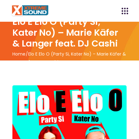
Elo E Elo O (Party Si,
Kater No) – Marie Käfer
& Langer feat. DJ Cashi
Home
Elo E Elo O (Party Si, Kater No) – Marie Käfer &
Langer feat. DJ Cashi