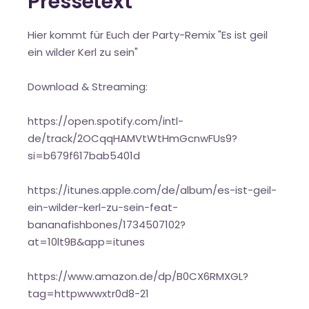
Pressetext
Hier kommt für Euch der Party-Remix "Es ist geil
ein wilder Kerl zu sein"
Download & Streaming:
https://open.spotify.com/intl-
de/track/2OCqqHAMVtWtHmGcnwFUs9?
si=b679f617bab5401d
https://itunes.apple.com/de/album/es-ist-geil-
ein-wilder-kerl-zu-sein-feat-
bananafishbones/1734507102?
at=10lt9B&app=itunes
https://www.amazon.de/dp/B0CX6RMXGL?
tag=httpwwwxtr0d8-21