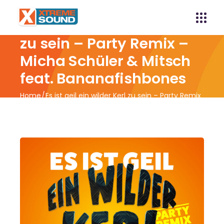
Es ist geil ein wilder Kerl
zu sein – Party Remix –
Micha Schüler & Mitsch
feat. Bananafishbones
Home
Es ist geil ein wilder Kerl zu sein – Party Remix
– Micha Schüler & Mitsch feat. Bananafishbones