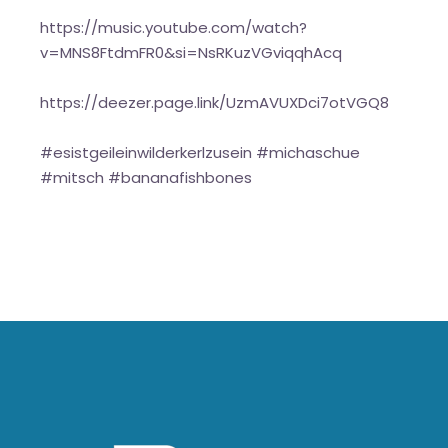
https://music.youtube.com/watch?
v=MNS8FtdmFR0&si=NsRKuzVGviqqhAcq
https://deezer.page.link/UzmAVUXDci7otVGQ8
#esistgeileinwilderkerlzusein #michaschue
#mitsch #bananafishbones