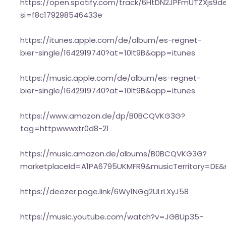
https://open.spotify.com/track/6HtDN2JPFmUTZXjs9d
si=f8c179298546433e
https://itunes.apple.com/de/album/es-regnet-
bier-single/1642919740?at=10lt9B&app=itunes
https://music.apple.com/de/album/es-regnet-
bier-single/1642919740?at=10lt9B&app=itunes
https://www.amazon.de/dp/B0BCQVKG3G?
tag=httpwwwxtr0d8-21
https://music.amazon.de/albums/B0BCQVKG3G?
marketplaceId=A1PA6795UKMFR9&musicTerritory=D
https://deezer.page.link/6Wy1NGg2ULrLXyJ58
https://music.youtube.com/watch?v=JGBUp35-