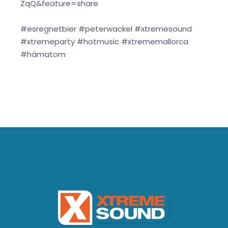
ZqQ&feature=share
#esregnetbier #peterwackel #xtremesound
#xtremeparty #hotmusic #xtrememallorca
#hämatom