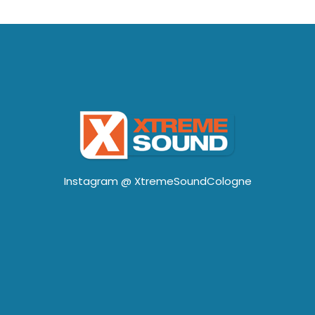
Instagram @
XtremeSoundCologne