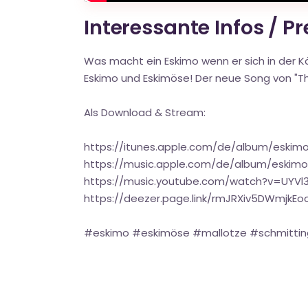
Interessante Infos / P
Was macht ein Eskimo wenn er sich in der Kä
Eskimo und Eskimöse! Der neue Song von "T
Als Download & Stream:
https://itunes.apple.com/de/album/eski
https://music.apple.com/de/album/eskim
https://music.youtube.com/watch?v=UYVl
https://deezer.page.link/rmJRXiv5DWmjkEo
#eskimo #eskimöse #mallotze #schmittin