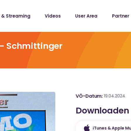
 & Streaming
Videos
User Area
Partner
lists
ecords
– Schmittinger
lists
ecords
VÖ-Datum
19.04.2024
Downloaden
iTunes & Apple Mu