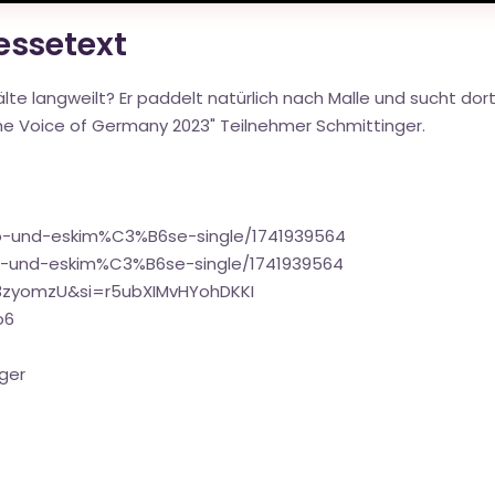
ressetext
lte langweilt? Er paddelt natürlich nach Malle und sucht dor
he Voice of Germany 2023" Teilnehmer Schmittinger.
mo-und-eskim%C3%B6se-single/1741939564
o-und-eskim%C3%B6se-single/1741939564
3zyomzU&si=r5ubXIMvHYohDKKI
o6
ger