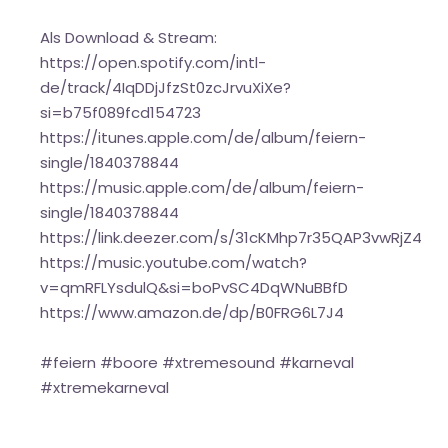
Als Download & Stream:
https://open.spotify.com/intl-
de/track/4IqDDjJfzSt0zcJrvuXiXe?
si=b75f089fcd154723
https://itunes.apple.com/de/album/feiern-
single/1840378844
https://music.apple.com/de/album/feiern-
single/1840378844
https://link.deezer.com/s/31cKMhp7r35QAP3vwRjZ4
https://music.youtube.com/watch?
v=qmRFLYsdulQ&si=boPvSC4DqWNuBBfD
https://www.amazon.de/dp/B0FRG6L7J4
#feiern #boore #xtremesound #karneval
#xtremekarneval