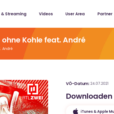
 & Streaming
Videos
User Area
Partner
lists
ecords
 ohne Kohle feat. André
. André
lists
ecords
VÖ-Datum
24.07.2021
Downloaden
iTunes & Apple Mu