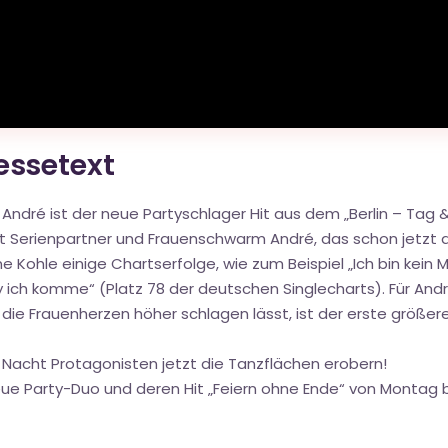
ressetext
. André ist der neue Partyschlager Hit aus dem „Berlin – Ta
it Serienpartner und Frauenschwarm André, das schon jetzt 
e Kohle einige Chartserfolge, wie zum Beispiel „Ich bin kein M
y ich komme“ (Platz 78 der deutschen Singlecharts). Für An
 die Frauenherzen höher schlagen lässt, ist der erste größer
Nacht Protagonisten jetzt die Tanzflächen erobern!
e Party-Duo und deren Hit „Feiern ohne Ende“ von Montag bis