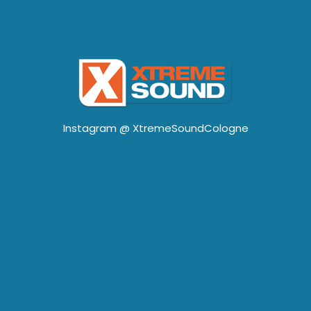
Instagram @
XtremeSoundCologne