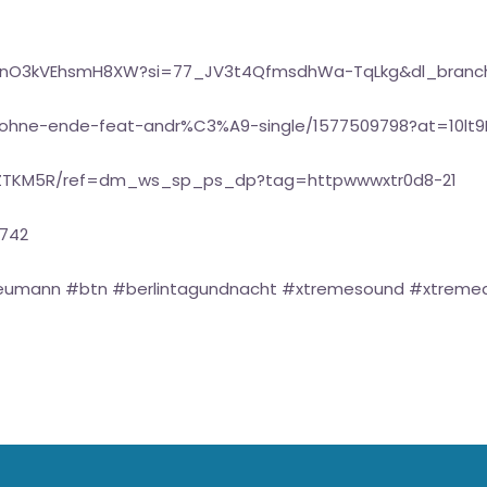
iT1nO3kVEhsmH8XW?si=77_JV3t4QfmsdhWa-TqLkg&dl_branc
n-ohne-ende-feat-andr%C3%A9-single/1577509798?at=10lt
9ZTKM5R/ref=dm_ws_sp_ps_dp?tag=httpwwwxtr0d8-21
1742
eumann #btn #berlintagundnacht #xtremesound #xtremear