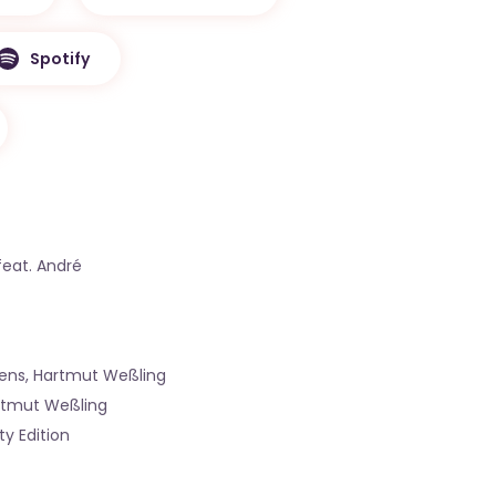
Spotify
feat. André
ens, Hartmut Weßling
rtmut Weßling
y Edition