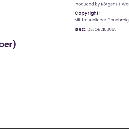
Produced by Rötgens / We
Copyright:
Mit freundlicher Genehmi
ISRC
DEEQ82100065
über)