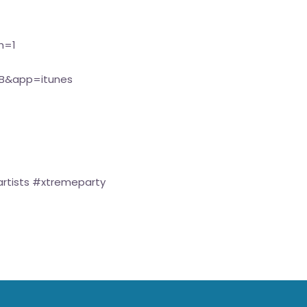
h=1
9B&app=itunes
tists #xtremeparty