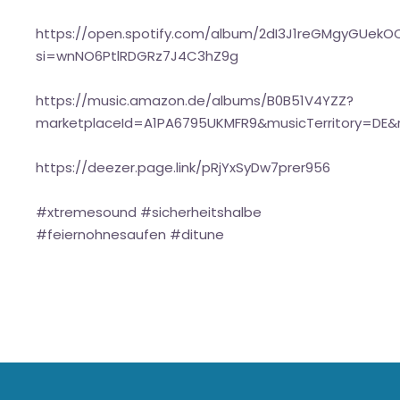
https://open.spotify.com/album/2dI3J1reGMgyGUek
si=wnNO6PtlRDGRz7J4C3hZ9g
https://music.amazon.de/albums/B0B51V4YZZ?
marketplaceId=A1PA6795UKMFR9&musicTerritory=DE
https://deezer.page.link/pRjYxSyDw7prer956
#xtremesound #sicherheitshalbe
#feiernohnesaufen #ditune