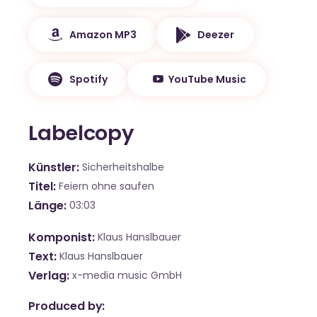
Amazon MP3
Deezer
Spotify
YouTube Music
Labelcopy
Künstler
Sicherheitshalbe
Titel
Feiern ohne saufen
Länge
03:03
Komponist
Klaus Hanslbauer
Text
Klaus Hanslbauer
Verlag
x-media music GmbH
Produced by: