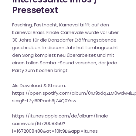
Pressetext
Fasching, Fastnacht, Karneval trifft auf den
Karneval Brasil. Finale Carnevale wurde vor über
30 Jahre für die Donzdorfer Eröffnungsabende
geschrieben. In diesem Jahr hat Lombagruscht
den Song komplett neu überarbeitet und mit
einen tollen Samba -Sound versehen, der jede
Party zum Kochen bringt.
Als Download & Stream:
https://open.spotify.com/album/0rD9xdqZLM0wdvMlLL
si=gF-f7yl6RPaeh6j74Q0Ysw
https://itunes.apple.com/de/album/finale-
carnevale/1672008350?
i=1672008488&at=10lt9B&app=itunes