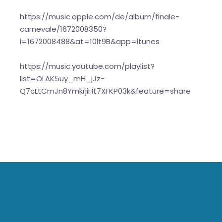
https://music.apple.com/de/album/finale-
carnevale/1672008350?
i=1672008488&at=10lt9B&app=itunes
https://music.youtube.com/playlist?
list=OLAK5uy_mH_jJz-
Q7cLtCmJn8YmkrjiHt7XFKP03k&feature=share