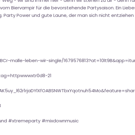
 Weg - wir sind immer hier - denn wir stehen zu dir - denn für
om Biervampir für die bevorstehende Partysaison. Ein Liebesl
g. Party Power und gute Laune, der man sich nicht entziehen
BCr-malle-leben-wir-single/1679576813?at=10lt9B&app=itu
tag=httpwwwxtr0d8-21
=OLAK5uy_l62r1rjaDYlXfOABSNWTbxYqotnuh54Mo&feature=sha
8
ound #xtremeparty #mixdownmusic