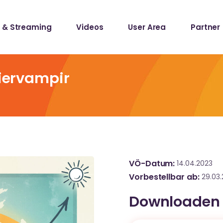
 & Streaming
Videos
User Area
Partner
lists
ecords
Biervampir
lists
ecords
VÖ-Datum
14.04.2023
Vorbestellbar ab
29.03
Downloaden