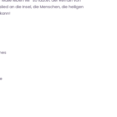
 Malle leben wir“ so lautet der Refrain von
ied an die Insel, die Menschen, die heiligen
 kann!
nes
re