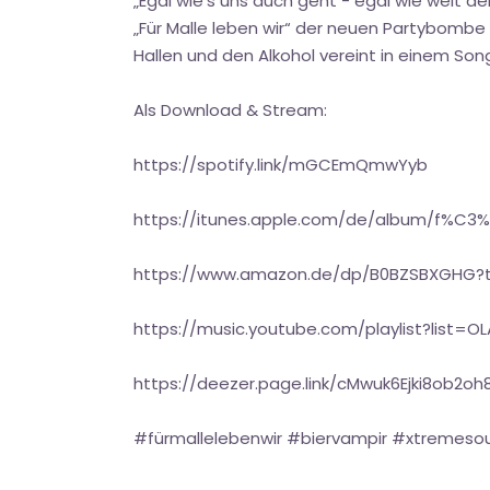
„Egal wie’s uns auch geht - egal wie weit der
„Für Malle leben wir“ der neuen Partybombe v
Hallen und den Alkohol vereint in einem Son
Als Download & Stream:
https://spotify.link/mGCEmQmwYyb
https://itunes.apple.com/de/album/f%C3%
https://www.amazon.de/dp/B0BZSBXGHG?
https://music.youtube.com/playlist?list
https://deezer.page.link/cMwuk6Ejki8ob2oh
#fürmallelebenwir #biervampir #xtremes