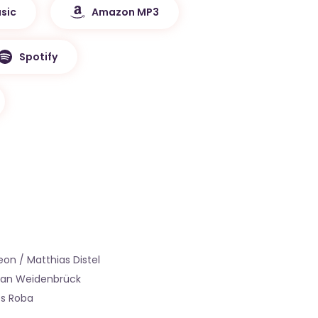
sic
Amazon MP3
Spotify
on / Matthias Distel
han Weidenbrück
s Roba