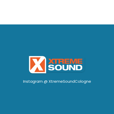
Instagram @
XtremeSoundCologne