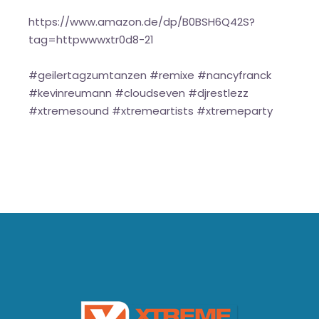
https://www.amazon.de/dp/B0BSH6Q42S?
tag=httpwwwxtr0d8-21
#geilertagzumtanzen #remixe #nancyfranck
#kevinreumann #cloudseven #djrestlezz
#xtremesound #xtremeartists #xtremeparty