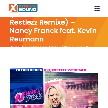
Geiler Tag zum Tanzen
(Cloud Seven & DJ
Restlezz Remixe) –
Nancy Franck feat. Kevin
Reumann
Home
Geiler Tag zum Tanzen (Cloud Seven & DJ
Restlezz Remixe) – Nancy Franck feat. Kevin
Reumann