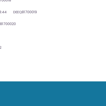
700018
0:03:44 DEEQ81700019
Q81700020
2