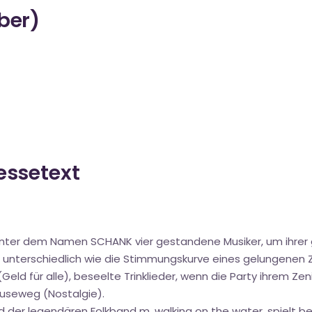
über)
ressetext
 unter dem Namen SCHANK vier gestandene Musiker, um ihrer
so unterschiedlich wie die Stimmungskurve eines gelungene
d für alle), beseelte Trinklieder, wenn die Party ihrem Zeni
useweg (Nostalgie).
 der legendären Folkband m. walking on the water, spielt be