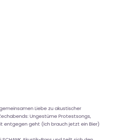
 gemeinsamen Liebe zu akustischer
n Zechabends: Ungestüme Protestsongs,
t entgegen geht (Ich brauch jetzt ein Bier)
i SCHANK Akustik-Bass und teilt sich den