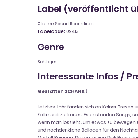
Label (veröffentlicht 
Xtreme Sound Recordings
Labelcode
09413
Genre
Schlager
Interessante Infos / P
Gestatten SCHANK !
Letztes Jahr fanden sich an Kölner Tresen
Folkmusik zu frönen. Es enstanden Songs, 
wenn man loszieht, um etwas zu bewegen (Gel
und nachdenkliche Balladen für den Nachha
Martell Beigang, Drummer von Dick Brave und