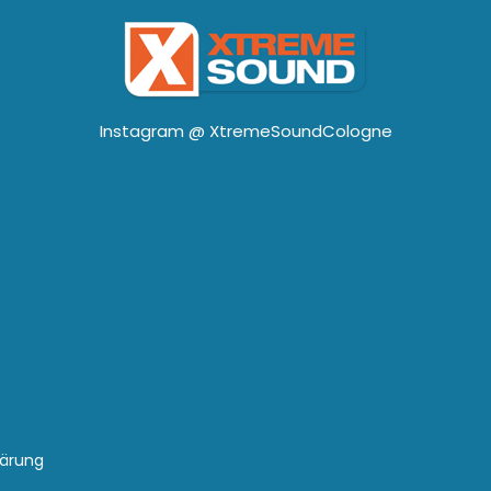
Instagram @
XtremeSoundCologne
lärung