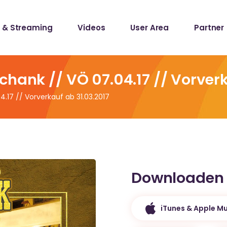
 & Streaming
Videos
User Area
Partner
lists
ecords
hank // VÖ 07.04.17 // Vorverk
.17 // Vorverkauf ab 31.03.2017
lists
ecords
Downloaden
iTunes & Apple Mu