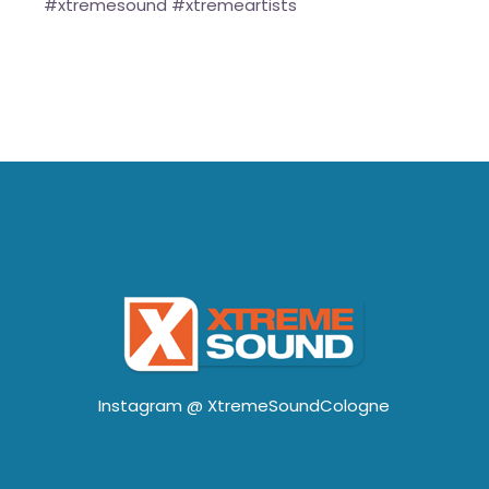
#xtremesound #xtremeartists
Instagram @
XtremeSoundCologne