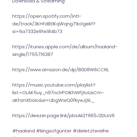
Download & Streaming:
https://open.spotify.com/intl-
de/track/3KHfd8tlKqWqng79o1gekf?
si=6a7332e9fe184b73
https://itunes.apple.com/de/album/haaland-
single/1755716387
https://www.amazon.de/dp/B0D8W6CCRL
https://music.youtube.com/playlist?
list=OLAK5uy_n97nc1rPOiKhWFjXoLixCm-
aKhznXDoIo&si=UbgWwQ0fkywJjXL_
https://deezer.page.link/pbsAk2T665J2DLsV6
#haaland #kingsofgünter #dieletztereihe