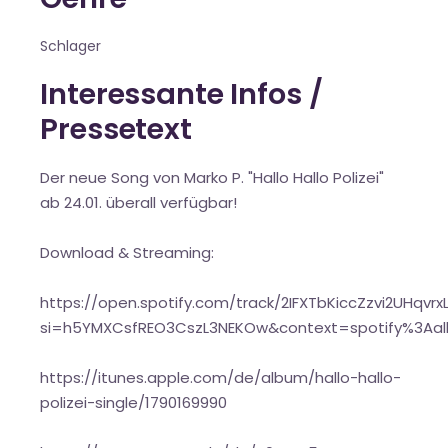
Schlager
Interessante Infos /
Pressetext
Der neue Song von Marko P. "Hallo Hallo Polizei"
ab 24.01. überall verfügbar!
Download & Streaming:
https://open.spotify.com/track/2IFXTbKiccZzvi2UHqvrx
si=h5YMXCsfREO3CszL3NEKOw&context=spotify%3Aal
https://itunes.apple.com/de/album/hallo-hallo-
polizei-single/1790169990