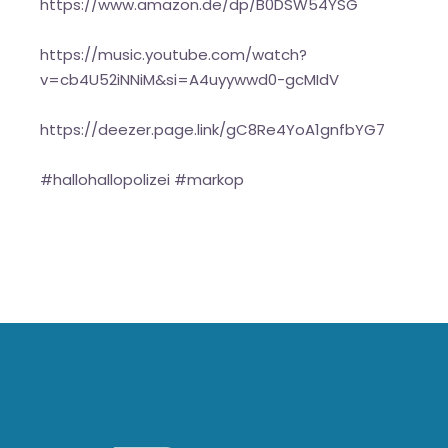
https://www.amazon.de/dp/B0DSW54YSG
https://music.youtube.com/watch?
v=cb4U52iNNiM&si=A4uyywwd0-gcMIdV
https://deezer.page.link/gC8Re4YoA1gnfbYG7
#hallohallopolizei #markop