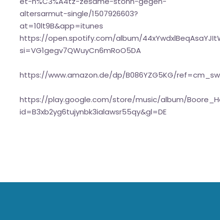
et-h%C3%A4tz-zesame-stonn-gegen-
altersarmut-single/1507926603?
at=10lt9B&app=itunes
https://open.spotify.com/album/44xYwdxlBeqAsaYJI
si=VG1gegv7QWuyCn6mRoO5DA
https://www.amazon.de/dp/B086YZG5KG/ref=cm_sw
https://play.google.com/store/music/album/Boor
id=B3xb2yg6tujynbk3ialawsr55qy&gl=DE