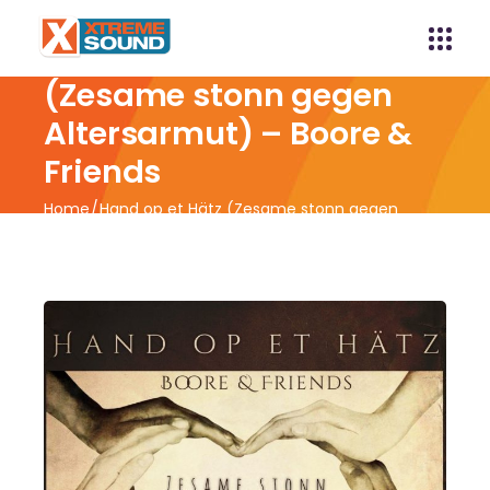
Hand op et Hätz
(Zesame stonn gegen
Altersarmut) – Boore &
Friends
Home
Hand op et Hätz (Zesame stonn gegen
Altersarmut) – Boore & Friends