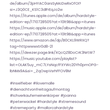
de/album/3pHYAC0arsSyMcDwRxOfOI?
si=J3Q0CE_KS1C3dlFrEqJo2w
https://itunes.apple.com/de/album/hardstyle-
edition-ep/1710728505?at=10lt9B&app=itunes
https://music.apple.com/de/album/hardstyle-
edition-ep/1710728505?at=10lt9B&app=itunes
https://www.amazon.de/dp/B0CKL9WRXQ?
tag=httpwwwxtr0d8-21
https://deezer.page.link/XQcQZ8DoCrK3NrtW7
https://music.youtube.com/playlist?
list=OLAK5uy_mC7LYsNqcfFXYWc20Yh0pmOPG-
lbNMx9A&si=_ZqOwpVsrhFFOV8M
#inselfieber #ilovemalle
#dienachtvonfreitagaufmontag
#ichverkaufemeinenkörper #joanna
#peterwackel #hardstyle #xtremesound
#xtremeparty #mallorcahardstyle