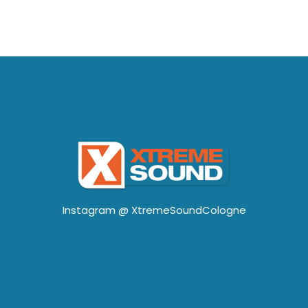
Instagram @
XtremeSoundCologne