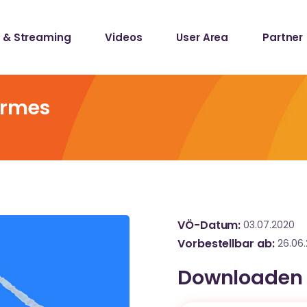
 & Streaming
Videos
User Area
Partner
lists
ecords
irmes
lists
ecords
VÖ-Datum
03.07.2020
Vorbestellbar ab
26.06
Downloaden